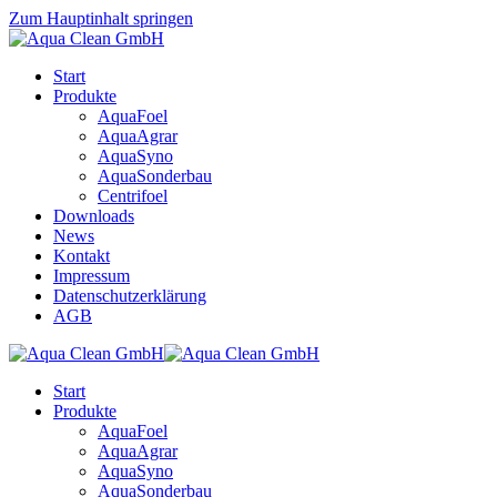
Zum Hauptinhalt springen
Start
Produkte
AquaFoel
AquaAgrar
AquaSyno
AquaSonderbau
Centrifoel
Downloads
News
Kontakt
Impressum
Datenschutzerklärung
AGB
Start
Produkte
AquaFoel
AquaAgrar
AquaSyno
AquaSonderbau