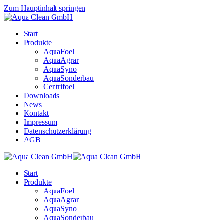
Zum Hauptinhalt springen
Start
Produkte
AquaFoel
AquaAgrar
AquaSyno
AquaSonderbau
Centrifoel
Downloads
News
Kontakt
Impressum
Datenschutzerklärung
AGB
Start
Produkte
AquaFoel
AquaAgrar
AquaSyno
AquaSonderbau