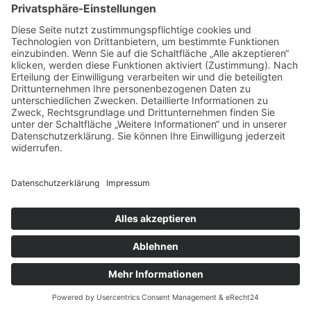
Bildergalerie Einbau
zum Produkt
Hauptmenu
Startseite
Produkte
News / Infos
Kontakt
Produkte
AQUAFOEL
AQUAAGRAR
AQUASYNO
AQUASONDERBAU
2018 -2025 - AquaClean GmbH Umsetzung:
medienloge